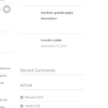
Gazduire gratuita pagini
interactive !
Licente si plata
decembrie 10, 2017
disse eu
Recent Comments
iquam.
que
Arhive
februarie 2026
si, ac
martie 2018
que,