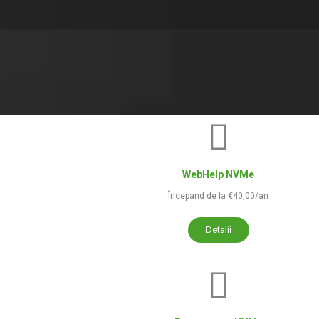
WebHelp NVMe
Începand de la €40,00/an
Detalii