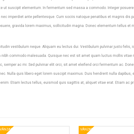
 ante ut suscipit elementum. In fermentum sed massa a commodo. Integer posuere 
 nec imperdiet ante pellentesque. Cum sociis natoque penatibus et magnis dis pa
 posuere, gravida lorem maximus, sollicitudin magna. Donec elementum tellus et 
citudin vestibulum neque. Aliquam eu lectus dui. Vestibulum pulvinar justo felis, i
a nibh commodo malesuada. Quisque nec est sit amet quam luctus mollis vitae n
, semper ac mi. Sed pulvinar elit orci, sit amet eleifend orci fermentum ac. Don
 nec. Nulla quis libero eget lorem suscipit maximus. Duis hendrerit nulla dapibus,
 enim. Etiam lectus tellus, euismod quis sagittis at, aliquet vitae erat. Etiam ac p
VÂNZARE!
VÂNZARE!