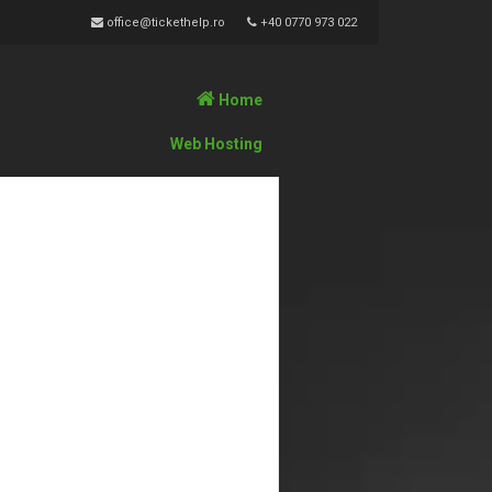
office@tickethelp.ro
+40 0770 973 022
Home
Web Hosting