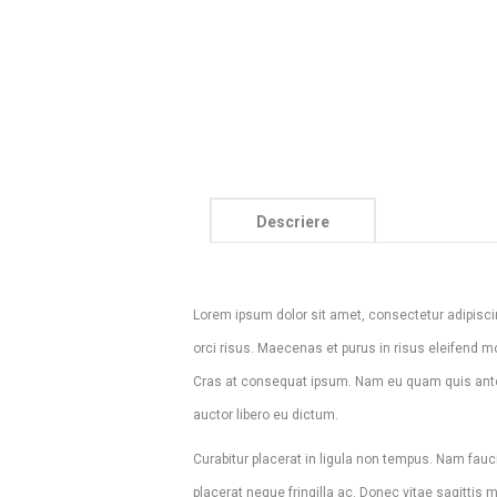
Descriere
Lorem ipsum dolor sit amet, consectetur adipiscin
orci risus. Maecenas et purus in risus eleifend m
Cras at consequat ipsum. Nam eu quam quis ante s
auctor libero eu dictum.
Curabitur placerat in ligula non tempus. Nam fau
placerat neque fringilla ac. Donec vitae sagitt