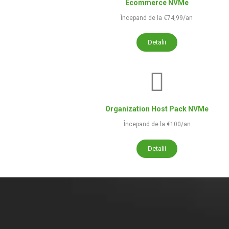
Ecommerce NVMe
Începand de la €74,99/an
Detalii
Organization Host Pack NVMe
Începand de la €100/an
Detalii