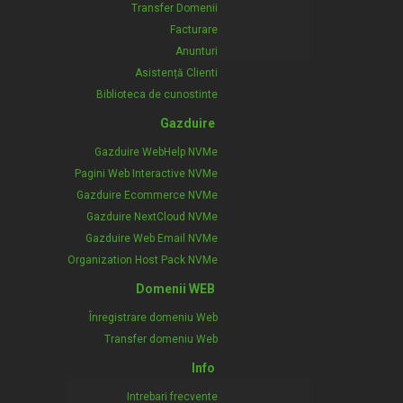
Transfer Domenii
Facturare
Anunturi
Asistență Clienti
Biblioteca de cunostinte
Gazduire
Gazduire WebHelp NVMe
Pagini Web Interactive NVMe
Gazduire Ecommerce NVMe
Gazduire NextCloud NVMe
Gazduire Web Email NVMe
Organization Host Pack NVMe
Domenii WEB
Înregistrare domeniu Web
Transfer domeniu Web
Info
Intrebari frecvente