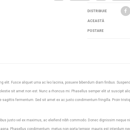
DISTRIBUIE
ACEASTĂ
POSTARE
g elit. Fusce aliquet urna ac leo lacinia, posuere bibendum diam finibus. Suspen
olestie sit amet non est. Nunc a rhoncus mi. Phasellus semper elit ut suscipit al
agittis fermentum. Sed sit amet ex ac justo condimentum fringilla. Proin tristi
cibus justo vel ex maximus, ac eleifend nibh commodo. Donec dignissim neque ni
is magna. Phasellus condimentum, metus non porta tempor, mauris est interdum ne