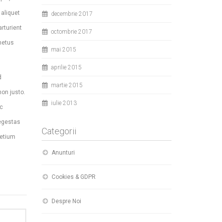
aliquet
decembrie 2017
rturient
octombrie 2017
metus
mai 2015
aprilie 2015
d
martie 2015
on justo.
iulie 2013
ec
 egestas
Categorii
retium
Anunturi
Cookies & GDPR
Despre Noi