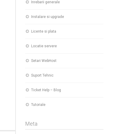
Inrebarii generale
Instalare si upgrade
Licente si plata
Locatie servere
Setari WebHost
Suport Tehnic
Ticket Help – Blog
Tutoriale
T
Meta
 LEI.
 LEI.