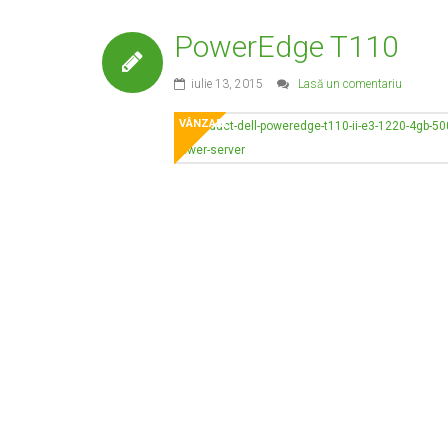
PowerEdge T110
iulie 13, 2015
Lasă un comentariu
VÂNZARE!