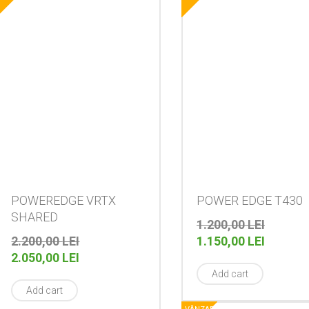
POWEREDGE VRTX
POWER EDGE T430
SHARED
PREȚUL
1.200,00
LEI
PREȚUL
INIȚIAL
PREȚUL
2.200,00
LEI
1.150,00
LEI
INIȚIAL
PREȚUL
A
CUREN
2.050,00
LEI
A
CURENT
FOST:
ESTE:
Add cart
FOST:
ESTE:
1.200,00
1.150,00
Add cart
2.200,00 LEI.
2.050,00 LEI.