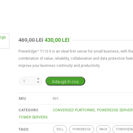
PREȚUL
PREȚUL
469,00
LEI
430,00
LEI
INIȚIAL
CURENT
PowerEdge™ T110 II is an ideal first server for small business, with the
A
ESTE:
combination of value, reliability, collaboration and data protection feat
FOST:
430,00 LEI.
improve your business continuity and productivity.
469,00 LEI.
Adaugă în coș
SKU:
001
.
CATEGORII:
CONVERGED PLATFORMS
,
POWEREDGE SERVER
TOWER SERVERS
TAGS:
DELL
POWEREDGE
RACK
TOWER SER