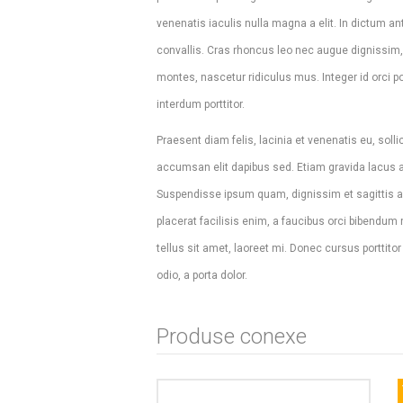
venenatis iaculis nulla magna a elit. In dictum
convallis. Cras rhoncus leo nec augue dignissim,
montes, nascetur ridiculus mus. Integer id orci
interdum porttitor.
Praesent diam felis, lacinia et venenatis eu, solli
accumsan elit dapibus sed. Etiam gravida lacus 
Suspendisse ipsum quam, dignissim et sagittis ac
placerat facilisis enim, a faucibus orci bibendum
tellus sit amet, laoreet mi. Donec cursus porttitor
odio, a porta dolor.
Produse conexe