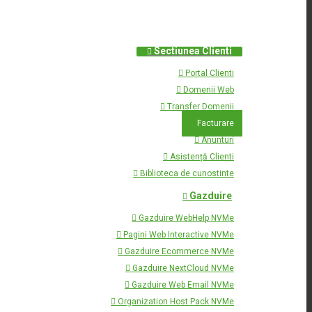
Sectiunea Clienti
Portal Clienti
Domenii Web
Transfer Domenii
Facturare
Anunturi
Asistență Clienti
Biblioteca de cunostinte
Gazduire
Gazduire WebHelp NVMe
Pagini Web Interactive NVMe
Gazduire Ecommerce NVMe
Gazduire NextCloud NVMe
Gazduire Web Email NVMe
Organization Host Pack NVMe