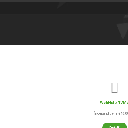
WebHelp NVM
Începand de la €40,0
Detalii