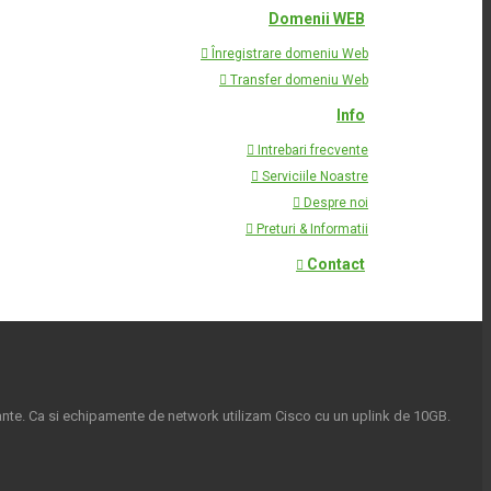
Domenii WEB
Înregistrare domeniu Web
Transfer domeniu Web
Info
Intrebari frecvente
Serviciile Noastre
Despre noi
Preturi & Informatii
Contact
te. Ca si echipamente de network utilizam Cisco cu un uplink de 10GB.