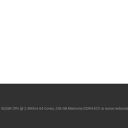
ld 6226R CPU @ 2.90GHz 64 Cores, 256 GB Memorie DDR4 ECC si surse redundan