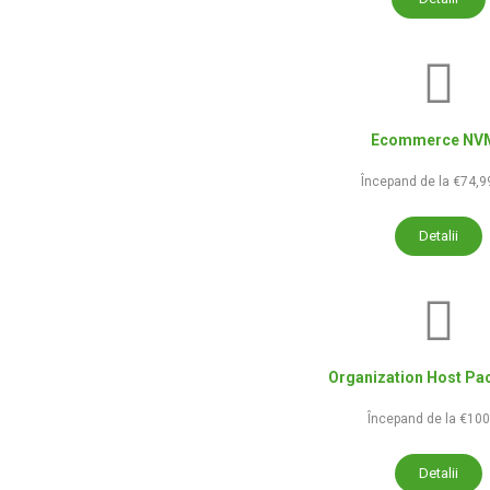
Ecommerce NV
Începand de la €74,9
Detalii
Organization Host P
Începand de la €10
Detalii