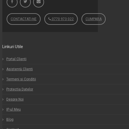
CONTACTATI-NE
0770 973 022
CUMPARA
Linkuri Utile
Portal Clienti
Asistență Clienti
Termeni si Conditii
Protectia Datelor
Despre Noi
IP-ul Meu
Blog