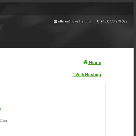
office@tickethelp.ro
+40 0770 973 022
Home
Web Hosting
e
0/an