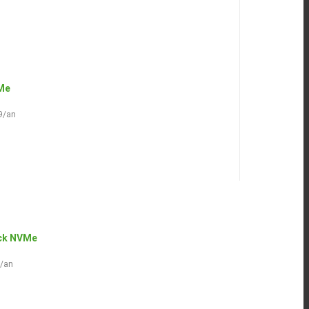
Me
9/an
ack NVMe
0/an