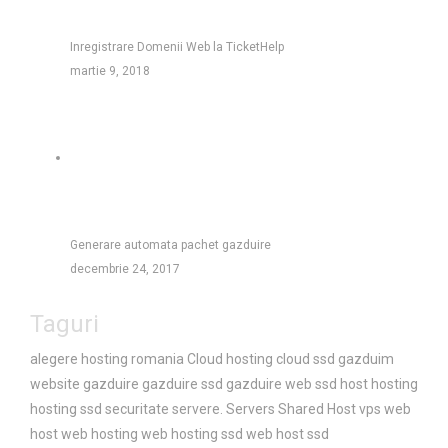
Inregistrare Domenii Web la TicketHelp
martie 9, 2018
Generare automata pachet gazduire
decembrie 24, 2017
Taguri
alegere hosting romania
Cloud hosting
cloud ssd
gazduim
website
gazduire
gazduire ssd
gazduire web ssd
host
hosting
hosting ssd
securitate servere.
Servers
Shared Host
vps
web
host
web hosting
web hosting ssd
web host ssd