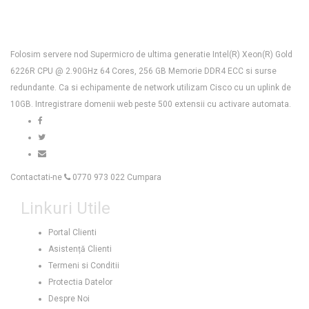
469,00 lei.
Folosim servere nod Supermicro de ultima generatie Intel(R) Xeon(R) Gold
6226R CPU @ 2.90GHz 64 Cores, 256 GB Memorie DDR4 ECC si surse
redundante. Ca si echipamente de network utilizam Cisco cu un uplink de
10GB. Intregistrare domenii web peste 500 extensii cu activare automata.
Contactati-ne
0770 973 022
Cumpara
Linkuri Utile
Portal Clienti
Asistență Clienti
Termeni si Conditii
Protectia Datelor
Despre Noi