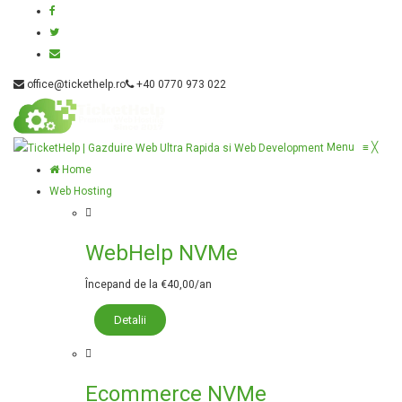
office@tickethelp.ro
+40 0770 973 022
Menu
≡
╳
Home
Web Hosting
WebHelp NVMe
Începand de la €40,00/an
Detalii
Ecommerce NVMe