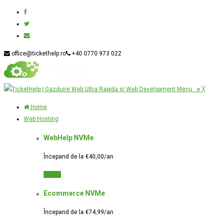
office@tickethelp.ro
+40 0770 973 022
Menu
≡
╳
Home
Web Hosting
WebHelp NVMe
Începand de la €40,00/an
Detalii
Ecommerce NVMe
Începand de la €74,99/an