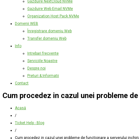
Gazduire NextCloud NVMe
Gazduire Web Email NVMe
Organization Host Pack NVMe
Domenii WEB
Înregistrare domeniu Web
Transfer domeniu Web
Info
Intrebari frecvente
Serviciile Noastre
Despre noi
Preturi & Informatii
Contact
Cum procedez in cazul unei probleme de f
Acasă
/
Ticket Help - Blog
/
Cum procedez in cazul unei probleme de functionare a serverului inchiri