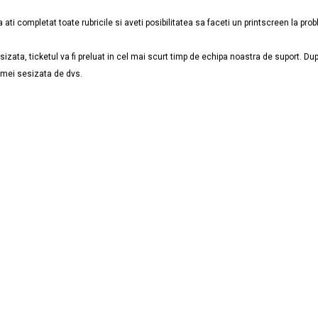
 ati completat toate rubricile si aveti posibilitatea sa faceti un printscreen la pr
izata, ticketul va fi preluat in cel mai scurt timp de echipa noastra de suport. Dupa
lemei sesizata de dvs.