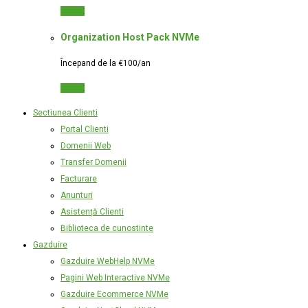
Detalii
Organization Host Pack NVMe
Începand de la €100/an
Detalii
Sectiunea Clienti
Portal Clienti
Domenii Web
Transfer Domenii
Facturare
Anunturi
Asistență Clienti
Biblioteca de cunostinte
Gazduire
Gazduire WebHelp NVMe
Pagini Web Interactive NVMe
Gazduire Ecommerce NVMe