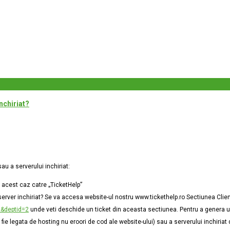
nchiriat?
au a serverului inchiriat:
n acest caz catre „TicketHelp”
ver inchiriat? Se va accesa website-ul nostru www.tickethelp.ro Sectiunea Clienti
2&deptid=2
unde veti deschide un ticket din aceasta sectiunea. Pentru a genera un
fie legata de hosting nu eroori de cod ale website-ului) sau a serverului inchiria