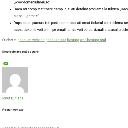
„www.domeniulmeu.ro”
Daca ati completat toate campuri si ati detaliat problema la rubrica „
Daca
butonul „trimite”.
Dupa ce ati parcurs toti pasi de mai sus ati creat ticketul cu problema ses
acest ticket le veti primi pe email, un de veti putea vizuali statusul prob
Etichetat
gazduim website
gazduire ssd
hosting
web hosting ssd
Distribuie această postare
Ionut Butisca
Posturi conexe