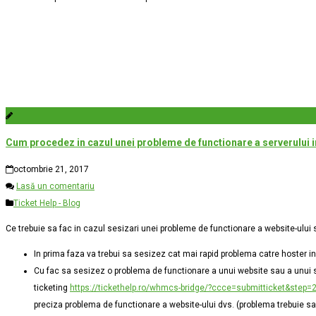
Cum procedez in cazul unei probleme de functionare a serverului i
octombrie 21, 2017
Lasă un comentariu
Ticket Help - Blog
Ce trebuie sa fac in cazul sesizari unei probleme de functionare a website-ului s
In prima faza va trebui sa sesizez cat mai rapid problema catre hoster i
Cu fac sa sesizez o problema de functionare a unui website sau a unui ser
ticketing
https://tickethelp.ro/whmcs-bridge/?ccce=submitticket&step=
preciza problema de functionare a website-ului dvs. (problema trebuie sa 