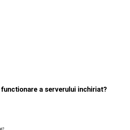
unctionare a serverului inchiriat?
at?