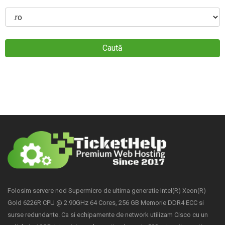
Caută
Folosim servere nod Supermicro de ultima generatie Intel(R) Xeon(R)
Gold 6226R CPU @ 2.90GHz 64 Cores, 256 GB Memorie DDR4 ECC si
surse redundante. Ca si echipamente de network utilizam Cisco cu un